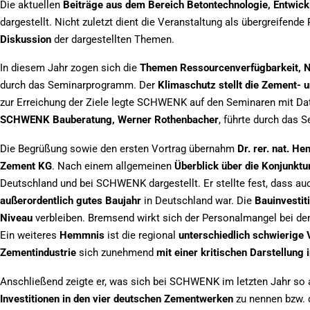
Die aktuellen
Beiträge aus dem Bereich Betontechnologie, Entwick
dargestellt. Nicht zuletzt dient die Veranstaltung als übergreifend
Diskussion
der dargestellten Themen.
In diesem Jahr zogen sich die
Themen Ressourcenverfügbarkeit, N
durch das Seminarprogramm. Der
Klimaschutz stellt die Zement- 
zur Erreichung der Ziele legte SCHWENK auf den Seminaren mit Dat
SCHWENK Bauberatung, Werner Rothenbacher
, führte durch das
Die Begrüßung sowie den ersten Vortrag übernahm
Dr. rer. nat. H
Zement KG
. Nach einem allgemeinen
Überblick über die Konjunktu
Deutschland und bei SCHWENK dargestellt. Er stellte fest, dass au
außerordentlich gutes Baujahr
in Deutschland war. Die
Bauinvestit
Niveau
verbleiben. Bremsend wirkt sich der Personalmangel bei de
Ein weiteres
Hemmnis
ist die regional
unterschiedlich schwierige
Zementindustrie
sich zunehmend
mit einer kritischen Darstellung 
Anschließend zeigte er, was sich bei SCHWENK im letzten Jahr so a
Investitionen in den vier deutschen Zementwerken
zu nennen bzw. 