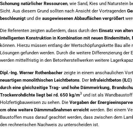
Schonung natürlicher Ressourcen
, wie Sand, Kies und Naturstein be
Sicht. Aus diesem Grund sollten nach Ansicht der Vortragenden
Ge
beschleunigt
und die
ausgewiesenen Abbauflächen vergrößert
wer
Die Referenten zeigten außerdem, dass durch den
Einsatz von alte
intelligenten Konstruktion in Kombination mit neuen Bindemitteln
können. Hierzu müssen entlang der Wertschöpfungskette Bau alle
Lösungen gefunden werden. Durch die weitere Differenzierung der
werden mittelfristig in den Betonherstellwerken weitere Lagerkapazi
Dipl.-Ing. Werner Rothenbacher
zeigte in einem anschaulichen Vor
neuartigen monolithischen Leichtbetons
. Der
Infraleichtbeton (ILC)
durch eine gleichzeitige Trag- und hohe Dämmwirkung, Brandschut
3
Trockenrohdichte liegt bei rd. 650 kg/m
und ist als Wandbaustoff
Holzfertigbauweisen zu sehen. Die
Vorgaben der Energieeinsparve
cm ohne weitere Dämmmaßnahmen erreicht
werden. Bei einem Ver
Baustoffen muss darauf geachtet werden, dass zwischen dem La
den rechnerischen Nachweis zu unterscheiden ist.