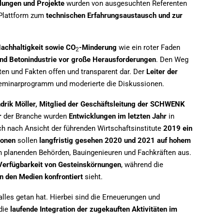
lungen und Projekte
wurden von ausgesuchten Referenten
e Plattform zum
technischen Erfahrungsaustausch und zur
achhaltigkeit sowie CO
-Minderung
wie ein roter Faden
2
und Betonindustrie vor große Herausforderungen
. Den Weg
en und Fakten offen und transparent dar. Der
Leiter der
 Seminarprogramm und moderierte die Diskussionen.
endrik Möller, Mitglied der Geschäftsleitung der SCHWENK
r
der Branche wurden
Entwicklungen im letzten Jahr
in
ch nach Ansicht der führenden Wirtschaftsinstitute
2019 ein
ionen
sollen
langfristig gesehen 2020 und 2021 auf hohem
n planenden Behörden, Bauingenieuren und Fachkräften aus.
 Verfügbarkeit von Gesteinskörnungen
, während die
in den Medien konfrontiert
sieht.
lles getan hat. Hierbei sind die Erneuerungen und
die
laufende Integration der zugekauften Aktivitäten im