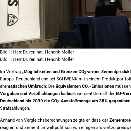
Bild 1: Herr Dr. rer. nat. Hendrik Möller
Bild 1: Herr Dr. rer. nat. Hendrik Möller
Im Vortrag
„Möglichkeiten und Grenzen CO
-armer Zementprodukt
2
Europa, Deutschland und bei SCHWENK mit seinem Produktportfoli
dramatischen Umbruch
: Die
äquivalenten CO
-Emissionen
müssen 
2
Vorgaben und Verpflichtungen halbiert
werden! Gemäß der
EU-Ver
Deutschland bis 2030 die CO
-Ausstoßmenge um 38% gegenüber 
2
Strafzahlungen.
Anhand von Vergleichsberechnungen zeigte er, dass der
Zementprei
reagiert und Zement umweltpolitisch von einigen als viel zu preiswe