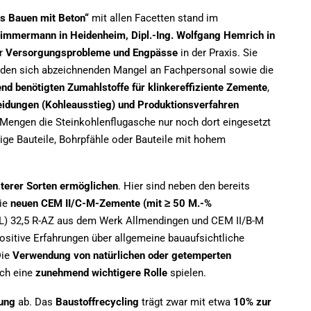
s Bauen mit Beton“
mit allen Facetten stand im
 Zimmermann in Heidenheim, Dipl.-Ing. Wolfgang Hemrich in
er
Versorgungsprobleme und Engpässe
in der Praxis. Sie
e, den sich abzeichnenden Mangel an Fachpersonal sowie die
end benötigten Zumahlstoffe
für klinkereffiziente Zemente
,
eidungen (Kohleausstieg) und Produktionsverfahren
Mengen die Steinkohlenflugasche nur noch dort eingesetzt
ige Bauteile, Bohrpfähle oder Bauteile mit hohem
iterer Sorten ermöglichen
. Hier sind neben den bereits
ie
neuen CEM II/C-M-Zemente (mit ≥ 50 M.-%
) 32,5 R-AZ aus dem Werk Allmendingen und CEM II/B-M
ositive Erfahrungen über allgemeine bauaufsichtliche
Die
Verwendung von natürlichen oder getemperten
ich eine
zunehmend wichtigere Rolle
spielen.
nung
ab. Das
Baustoffrecycling
trägt zwar mit etwa
10% zur