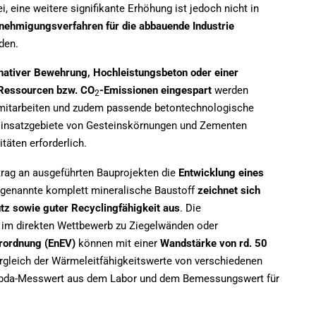
i, eine weitere signifikante Erhöhung ist jedoch nicht in
nehmigungsverfahren für die abbauende Industrie
den.
rnativer Bewehrung, Hochleistungsbeton oder einer
, Ressourcen bzw. CO
-Emissionen eingespart
werden
2
 mitarbeiten und zudem passende betontechnologische
 Einsatzgebiete von Gesteinskörnungen und Zementen
täten erforderlich.
trag an ausgeführten Bauprojekten die
Entwicklung eines
genannte komplett mineralische Baustoff
zeichnet sich
z sowie guter Recyclingfähigkeit aus
. Die
 im direkten Wettbewerb zu Ziegelwänden oder
rordnung (EnEV)
können mit einer
Wandstärke von rd. 50
gleich der Wärmeleitfähigkeitswerte von verschiedenen
mbda-Messwert aus dem Labor und dem Bemessungswert für