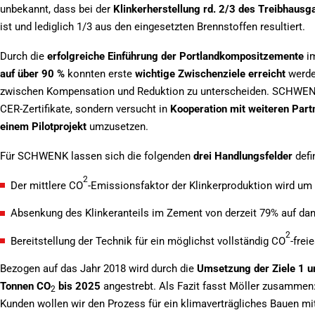
unbekannt, dass bei der
Klinkerherstellung
rd. 2/3 des Treibhausg
ist und lediglich 1/3 aus den eingesetzten Brennstoffen resultiert.
Durch die
erfolgreiche Einführung der Portlandkompositzemente
im
auf über 90 %
konnten erste
wichtige Zwischenziele erreicht
werden
zwischen Kompensation und Reduktion zu unterscheiden. SCHWENK
CER-Zertifikate, sondern versucht in
Kooperation mit weiteren Part
einem Pilotprojekt
umzusetzen.
Für SCHWENK lassen sich die folgenden
drei Handlungsfelder
defi
2
Der mittlere CO
-Emissionsfaktor der Klinkerproduktion wird um 
Absenkung des Klinkeranteils im Zement von derzeit 79% auf da
2
Bereitstellung der Technik für ein möglichst vollständig CO
-frei
Bezogen auf das Jahr 2018 wird durch die
Umsetzung der Ziele 1 u
Tonnen CO
bis 2025
angestrebt. Als Fazit fasst Möller zusammen
2
Kunden wollen wir den Prozess für ein klimaverträgliches Bauen mi