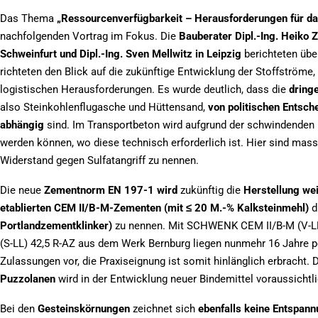
Das Thema
„Ressourcenverfügbarkeit – Herausforderungen für da
nachfolgenden Vortrag im Fokus. Die
Bauberater Dipl.-Ing. Heiko
Schweinfurt und Dipl.-Ing. Sven Mellwitz in Leipzig
berichteten üb
richteten den Blick auf die zukünftige Entwicklung der Stoffström
logistischen Herausforderungen. Es wurde deutlich, dass die
dring
also Steinkohlenflugasche und Hüttensand,
von politischen Entsch
abhängig
sind. Im Transportbeton wird aufgrund der schwindenden 
werden können, wo diese technisch erforderlich ist. Hier sind mass
Widerstand gegen Sulfatangriff zu nennen.
Die neue
Zementnorm EN 197-1
wird
zukünftig die
Herstellung we
etablierten CEM II/B-M-Zementen (mit ≤ 20 M.-% Kalksteinmehl)
d
Portlandzementklinker)
zu nennen. Mit SCHWENK CEM II/B-M (V-LL
(S-LL) 42,5 R-AZ aus dem Werk Bernburg liegen nunmehr 16 Jahre p
Zulassungen vor, die Praxiseignung ist somit hinlänglich erbracht. 
Puzzolanen
wird in der Entwicklung neuer Bindemittel voraussichtl
Bei den
Gesteinskörnungen
zeichnet sich
ebenfalls keine Entspan