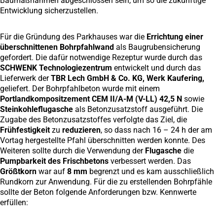
Baumaßnahmen abgeschlossen sein, um so die zukünftige
Entwicklung sicherzustellen.
Für die Gründung des Parkhauses war die
Errichtung einer
überschnittenen Bohrpfahlwand
als Baugrubensicherung
gefordert. Die dafür notwendige Rezeptur wurde durch das
SCHWENK Technologiezentrum
entwickelt und durch das
Lieferwerk der
TBR Lech GmbH & Co. KG, Werk Kaufering,
geliefert. Der Bohrpfahlbeton wurde mit einem
Portlandkompositzement CEM II/A-M (V-LL) 42,5 N
sowie
Steinkohleflugasche
als Betonzusatzstoff ausgeführt. Die
Zugabe des Betonzusatzstoffes verfolgte das Ziel, die
Frühfestigkeit
zu
reduzieren
, so dass nach 16 – 24 h der am
Vortag hergestellte Pfahl überschnitten werden konnte. Des
Weiteren sollte durch die Verwendung der
Flugasche
die
Pumpbarkeit des Frischbetons
verbessert werden. Das
Größtkorn
war auf
8 mm
begrenzt und es kam ausschließlich
Rundkorn zur Anwendung. Für die zu erstellenden Bohrpfähle
sollte der Beton folgende Anforderungen bzw. Kennwerte
erfüllen: