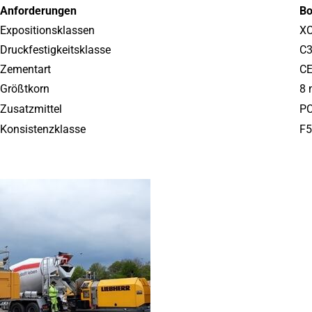
Anforderungen
Bo
Expositionsklassen
XC
Druckfestigkeitsklasse
C3
Zementart
CE
Größtkorn
8
Zusatzmittel
P
Konsistenzklasse
F5