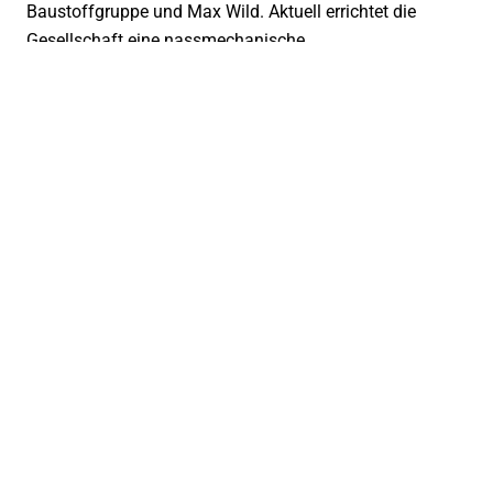
Baustoffgruppe und Max Wild. Aktuell errichtet die
Gesellschaft eine nassmechanische
Aufbereitungsanlage im baden-württembergischen
Achstetten. Nach der Fertigstellung kann die Anlage im
Schichtbetrieb jährlich bis zu 250.000 Tonnen
mineralische Bauabfälle zu hochwertigen
Recyclingbaustoffen aufbereiten.
Ihr Kontakt:
sw@donau-iller.de
Mehr erfahren