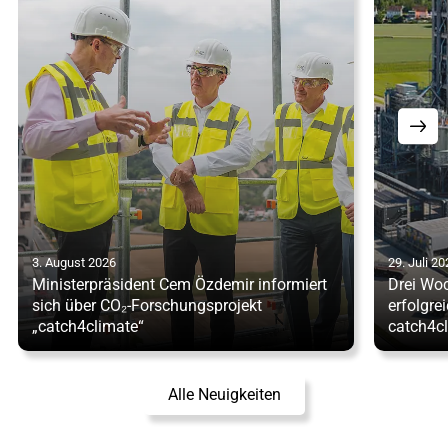
3. August 2026
29. Juli 20
Ministerpräsident Cem Özdemir informiert
Drei Woc
sich über CO₂-Forschungsprojekt
erfolgre
„catch4climate“
catch4c
Alle Neuigkeiten