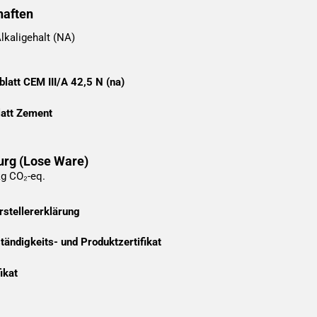
haften
lkaligehalt (NA)
latt CEM III/A 42,5 N (na)
latt Zement
urg
(Lose Ware)
kg CO₂-eq.
rstellererklärung
ändigkeits- und Produktzertifikat
ikat