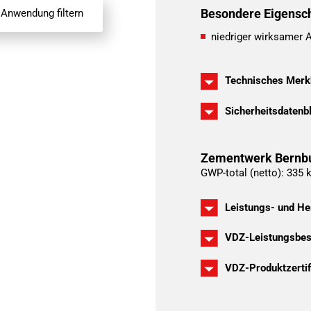
ente
Besondere Eigensc
Anwendung filtern
niedriger wirksamer A
Technisches Merkb
Sicherheitsdatenb
Zementwerk Bernb
GWP-total (netto): 335 
Leistungs- und He
VDZ-Leistungsbest
VDZ-Produktzertif