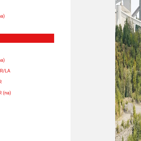
na)
na)
SR/LA
R
 (na)