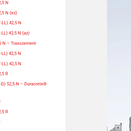
2,5 N
,5 N (ez)
-LL) 42,5 N
LL) 42,5 N (az)
5 N – Trasszement
LL) 42,5 N
-LL) 42,5 N
,5 R
-D) 52,5 N – Duracrete®
N
,5 R
R