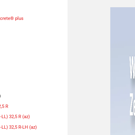
tcrete® plus
)
,5 R
LL) 32,5 R (az)
LL) 32,5 R-LH (az)