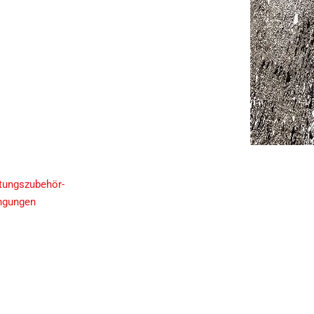
itungszubehör-
ingungen