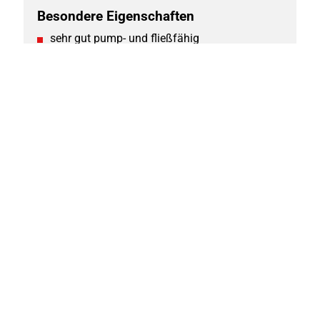
Besondere Eigenschaften
sehr gut pump- und fließfähig
sehr geringe Wasserdurchlässigkeit
Sicherheitsdatenblatt
Zementwerk Bernburg
Technisches Merkblatt Füllbinder® M
Zementwerk Mergelstetten
Technisches Merkblatt Füllbinder® M