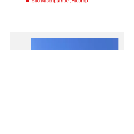
Silo-Mischpumpe „Hicomp“