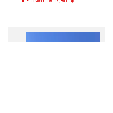
Silo-Mischpumpe „Hicomp“