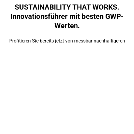
SUSTAINABILITY THAT WORKS.
Innovationsführer mit besten GWP-
Werten.
Profitieren Sie bereits jetzt von messbar nachhaltigeren
Produktlösungen.
Das zeigt der GWP-Wert (Global Warming Potential), der für alle
unsere Zementprodukte und ausgewählte Betonprodukte
zertifiziert vorliegt.
Von Level zu Level. Mit unseren
Zement- und Betonprodukten
decken wir alle CSC-CO
-Level
2
ab.