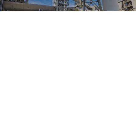
Eine alternative Möglichkeit zur CO
-Abscheidung besteht darin,
2
das CO
direkt aus dem Gesamtabgasstrom des Kamins zu
2
extrahieren. Diese sogenannte
Post-Combustion-Technologie
hat
den Vorteil, dass sie an bestehende Werke angebaut werden kann,
ohne in den eigentlichen Herstellungsprozess einzugreifen.
Allerdings stellt der große Volumenstrom des Abgases eine
technische Herausforderung dar. Luft besteht zu 78 M.-% aus
Stickstoff (N2). Für den Einsatz des Carbon-Capture-Verfahrens
müssen Stickstoff und CO
voneinander getrennt werden.
2
Anlagentechnisch kann dies hohe Investitionen sowie einen hohen
Strom- und Wärmebedarf im Betrieb bedeuten.
Das bekannteste Verfahren in der Post-Combustion-Technologie ist
die Aminwäsche. Darüber hinaus gibt es jedoch weitere Verfahren
wie beispielsweise die Hot Potassium Carbonate (HPC)