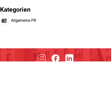
Kategorien
Allgemeine PR
Hindenburgring 15
89077 Ulm
Germany
+49 731 9341-0
info@schwenk.com